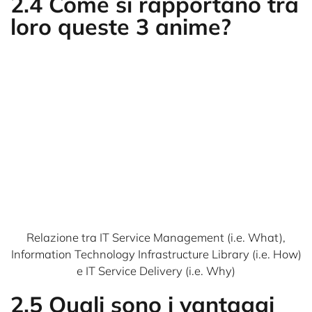
2.4 Come si rapportano tra
loro queste 3 anime?
Relazione tra IT Service Management (i.e. What),
Information Technology Infrastructure Library (i.e. How)
e IT Service Delivery (i.e. Why)
2.5 Quali sono i vantaggi
nell’adottare questo
approccio gestionale?
Allineamento ottimale agli obiettivi aziendali
Un migliore allineamento agli obiettivi aziendali
garantisce che le azioni IT supportino la
missione e la visione dell’organizzazione,
rendendo l’IT un partner strategico anziché