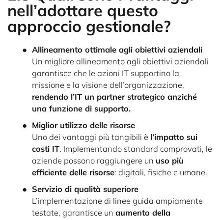
una funzione di supporto.
Miglior utilizzo delle risorse
Uno dei vantaggi più tangibili è
l’impatto sui
costi IT
. Implementando standard comprovati, le
aziende possono raggiungere un
uso più
efficiente delle risorse
: digitali, fisiche e umane.
Servizio di qualità superiore
L’implementazione di linee guida ampiamente
testate, garantisce un
aumento della
soddisfazione degli utenti
.
Trasparenza e collaborazione
Con un approccio di questo tipo, le aziende
ottengono una maggiore
visibilità su costi e
asset dell’IT
. Questa trasparenza promuove un
processo decisionale più informato
, consente
una migliore comprensione e
collaborazione tra
i team
.