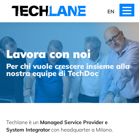
Skip
to
EN
content
Lavora con noi
Per chi vuole crescere insieme alla
nostra equipe di TechDoc
Techlane è un
Managed Service Provider e
System Integrator
con headquarter a Milano.