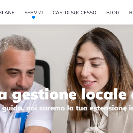
HLANE
SERVIZI
CASI DI SUCCESSO
BLOG
R
a gestione locale 
 guida, noi saremo la tua estensione in