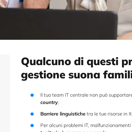
Qualcuno di questi p
gestione suona famil
Il tuo team IT centrale non può supportare
country
;
Barriere linguistiche
tra le tue risorse in I
Per alcuni problemi IT, malfunzionament