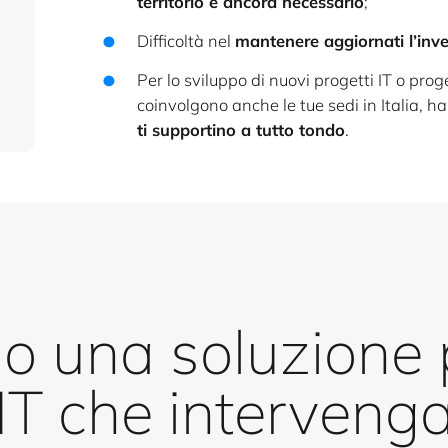
territorio è ancora necessario
;
Difficoltà nel
mantenere aggiornati l’inv
Per lo sviluppo di nuovi progetti IT o pro
coinvolgono anche le tue sedi in Italia, h
ti supportino a tutto tondo
.
o una soluzione p
 IT che interveng