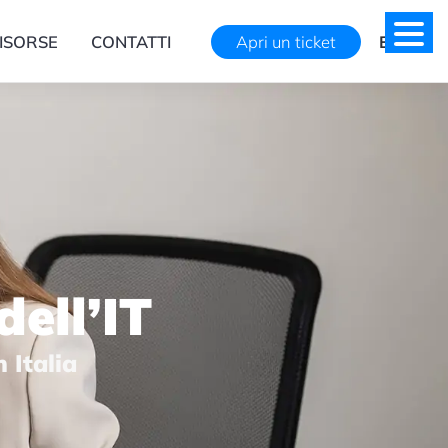
ISORSE
CONTATTI
Apri un ticket
EN
dell’IT
 Italia