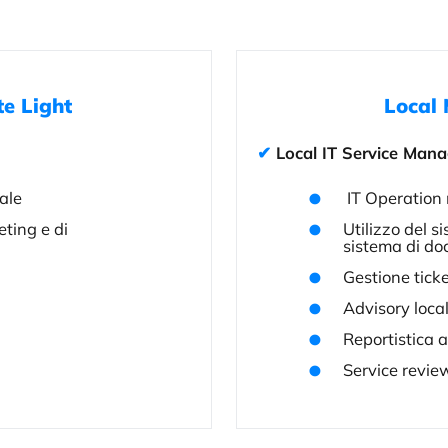
e Light
Local 
✔ Local IT Service Ma
ale
IT Operation
eting e di
Utilizzo del si
sistema di d
Gestione tick
Advisory loca
Reportistica a
Service revie