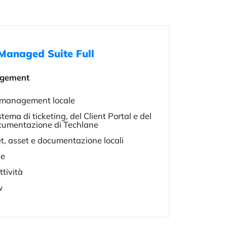
Managed Suite Full
nagement
 management locale
stema di ticketing, del Client Portal e del
ocumentazione di Techlane
et, asset e documentazione locali
le
ttività
w