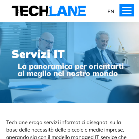
Skip
to
EN
content
Servizi IT
La panoramica per orientarti
al meglio nel nostro mondo
Techlane eroga servizi informatici disegnati sulla
base delle necessità delle piccole e medie imprese,
operando sia con il modello managed IT service che