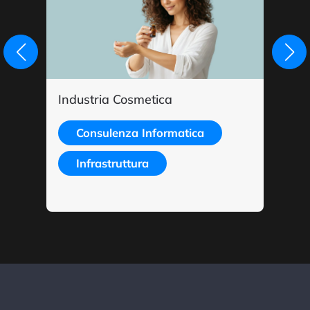
Industria Cosmetica
Studio
Consulenza Informatica
Co
Col
Infrastruttura
Sic